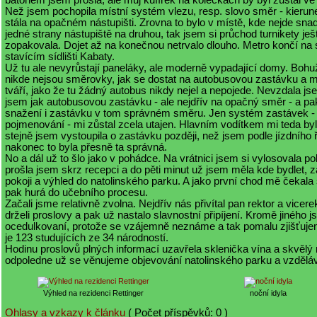
batohem jsem prošla, ale můj kufírek na kolečkách by byl zůstal ve
Než jsem pochopila místní systém vlezu, resp. slovo směr - kierun
stála na opačném nástupišti. Zrovna to bylo v místě, kde nejde snad
jedné strany nástupiště na druhou, tak jsem si průchod turnikety ješ
zopakovala. Dojet až na konečnou netrvalo dlouho. Metro končí na 
stavícím sídlišti Kabaty.
Už tu ale nevyrůstají paneláky, ale moderně vypadající domy. Bohuž
nikde nejsou směrovky, jak se dostat na autobusovou zastávku a mí
tváří, jako že tu žádný autobus nikdy nejel a nepojede. Nevzdala js
jsem jak autobusovou zastávku - ale nejdřív na opačný směr - a pa
snažení i zastávku v tom správném směru. Jen systém zastávek - j
pojmenování - mi zůstal zcela utajen. Hlavním vodítkem mi teda byla
stejně jsem vystoupila o zastávku později, než jsem podle jízdního
nakonec to byla přesně ta správná.
No a dál už to šlo jako v pohádce. Na vrátnici jsem si vylosovala po
prošla jsem skrz recepci a do pěti minut už jsem měla kde bydlet, 
pokoji a výhled do natolinského parku. A jako první chod mě čekala
pak hurá do učebního procesu.
Začali jsme relativně zvolna. Nejdřív nás přivítal pan rektor a vicerek
drželi proslovy a pak už nastalo slavnostní připíjení. Kromě jiného 
ocedulkovaní, protože se vzájemně neznáme a tak pomalu zjišťuje
je 123 studujících ze 34 národností.
Hodinu proslovů plných informací uzavřela sklenička vína a skvělý 
odpoledne už se věnujeme objevování natolinského parku a vzděláv
Výhled na rezidenci Rettinger
noční idyla
Ohlasy a vzkazy k článku
( Počet příspěvků: 0 )