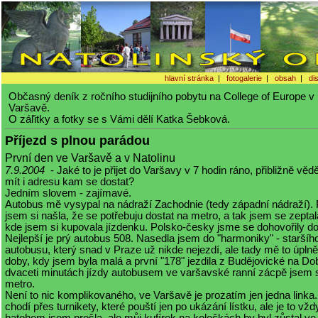
hlavní stránka
|
fotogalerie
|
obsah
|
di
Občasný deník z ročního studijního pobytu na College of Europe v 
Varšavě.
O záľitky a fotky se s Vámi dělí Katka Šebková.
Příjezd s plnou parádou
První den ve Varšavě a v Natolinu
7.9.2004
- Jaké to je přijet do Varšavy v 7 hodin ráno, přibližně vě
mít i adresu kam se dostat?
Jedním slovem - zajímavé.
Autobus mě vysypal na nádraží Zachodnie (tedy západní nádraží).
jsem si našla, že se potřebuju dostat na metro, a tak jsem se zeptal
kde jsem si kupovala jízdenku. Polsko-česky jsme se dohovořily do
Nejlepší je prý autobus 508. Nasedla jsem do "harmoniky" - staršíh
autobusu, který snad v Praze už nikde nejezdí, ale tady mě to úplně 
doby, kdy jsem byla malá a první "178" jezdila z Budějovické na Do
dvaceti minutách jízdy autobusem ve varšavské ranní zácpě jsem 
metro.
Není to nic komplikovaného, ve Varšavě je prozatím jen jedna linka.
chodí přes turnikety, které pouští jen po ukázání lístku, ale je to vždy