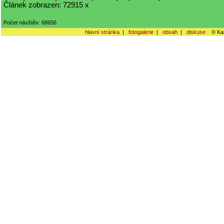
Článek zobrazen: 72915 x
Počet návštěv: 68656
hlavní stránka
|
fotogalerie
|
obsah
|
diskuse
© Kat