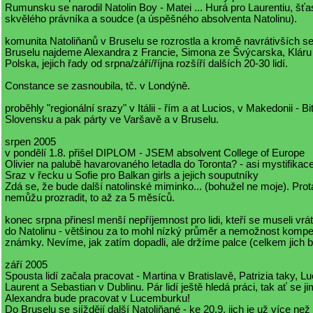
Rumunsku se narodil Natolin Boy - Matei ... Hurá pro Laurentiu, šťa
skvělého právníka a soudce (a úspěšného absolventa Natolinu).
komunita Natoliňanů v Bruselu se rozrostla a kromě navrátivších s
Bruselu najdeme Alexandra z Francie, Simona ze Švýcarska, Klár
Polska, jejich řady od srpna/září/října rozšíří dalších 20-30 lidí.
Constance se zasnoubila, tč. v Londýně.
proběhly "regionální srazy" v Itálii - řím a at Lucios, v Makedonii - Bi
Slovensku a pak párty ve Varšavě a v Bruselu.
srpen 2005
v pondělí 1.8. přišel DIPLOM - JSEM absolvent College of Europe
Olivier na palubě havarovaného letadla do Toronta? - asi mystifikace
Sraz v řecku u Sofie pro Balkan girls a jejich souputníky
Zdá se, že bude další natolinské miminko... (bohužel ne moje). Prot
nemůžu prozradit, to až za 5 měsíců.
konec srpna přinesl menší nepříjemnost pro lidi, kteří se museli vrá
do Natolinu - většinou za to mohl nízký průměr a nemožnost komp
známky. Nevíme, jak zatím dopadli, ale držíme palce (celkem jich b
září 2005
Spousta lidí začala pracovat - Martina v Bratislavě, Patrizia taky, Lu
Laurent a Sebastian v Dublinu. Pár lidí ještě hledá práci, tak ať se j
Alexandra bude pracovat v Lucemburku!
Do Bruselu se sjíždějí další Natoliňané - ke 20.9. jich je už více než