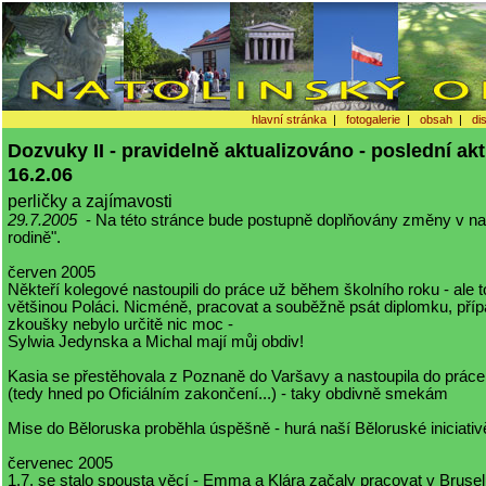
hlavní stránka
|
fotogalerie
|
obsah
|
di
Dozvuky II - pravidelně aktualizováno - poslední ak
16.2.06
perličky a zajímavosti
29.7.2005
- Na této stránce bude postupně doplňovány změny v naš
rodině".
červen 2005
Někteří kolegové nastoupili do práce už během školního roku - ale to
většinou Poláci. Nicméně, pracovat a souběžně psát diplomku, příp
zkoušky nebylo určitě nic moc -
Sylwia Jedynska a Michal mají můj obdiv!
Kasia se přestěhovala z Poznaně do Varšavy a nastoupila do práce
(tedy hned po Oficiálním zakončení...) - taky obdivně smekám
Mise do Běloruska proběhla úspěšně - hurá naší Běloruské iniciativ
červenec 2005
1.7. se stalo spousta věcí - Emma a Klára začaly pracovat v Brusel