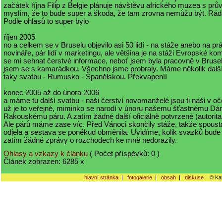
začátek října Filip z Belgie plánuje návštěvu afrického muzea s pr
myslím, že to bude super a škoda, že tam zrovna nemůžu být. Rád
Podle ohlasů to super bylo
říjen 2005
no a celkem se v Bruselu objevilo asi 50 lidí - na stáže anebo na p
novináře, pár lidí v marketingu, ale většina je na stáži Evropské ko
se mi sehnat čerstvé informace, neboť jsem byla pracovně v Brusel
jsem se s kamarádkou. Všechno jsme probraly. Máme několik další
taky svatbu - Rumusko - Španělskou. Překvapení!
konec 2005 až do února 2006
a máme tu další svatbu - naši čerství novomanželé jsou ti naši v oč
už je to veřejné, miminko se narodí v únoru našemu šťastnému Dá
Rakouskému páru. A zatím žádné další oficiálně potvrzené (autorita
Ale párů máme zase víc. Před Vánoci skončily stáže, takže spousta
odjela a sestava se poněkud obměnila. Uvidíme, kolik svazků bude 
zatím žádné zprávy o rozchodech ke mně nedorazily.
Ohlasy a vzkazy k článku
( Počet příspěvků: 0 )
Článek zobrazen: 6285 x
hlavní stránka
|
fotogalerie
|
obsah
|
diskuse
© Kat