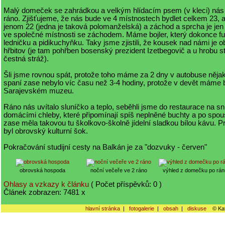
Malý domeček se zahrádkou a velkým hlídacím psem (v kleci) nás u
ráno. Zjišťujeme, že nás bude ve 4 místnostech bydlet celkem 23, al
jenom 22 (jedna je taková polomanželská) a záchod a sprcha je jen 
ve společné místnosti se záchodem. Máme bojler, který dokonce fu
ledničku a pidikuchyňku. Taky jsme zjistili, že kousek nad námi je 
hřbitov (je tam pohřben bosenský prezident Izetbegovič a u hrobu st
čestná stráž).
Šli jsme rovnou spát, protože toho máme za 2 dny v autobuse nějak
spaní zase nebylo víc času než 3-4 hodiny, protože v devět máme b
Sarajevském muzeu.
Ráno nás uvítalo sluníčko a teplo, seběhli jsme do restaurace na sn
domácími chleby, které připomínají spíš neplněné buchty a po spous
zase měla takovou tu školkovo-školně jídelní sladkou bílou kávu. Pro
byl obrovský kulturní šok.
Pokračování studijní cesty na Balkán je za "dozvuky - červen"
obrovská hospoda
noční večeře ve 2 ráno
výhled z domečku po rán
Ohlasy a vzkazy k článku
( Počet příspěvků: 0 )
Článek zobrazen: 7481 x
hlavní stránka
|
fotogalerie
|
obsah
|
diskuse
© Kat