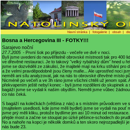
hlavní stránka
|
fotogalerie
|
obsah
|
di
Bosna a Hercegovina III - FOTKY!!!
Sarajevo noční
27.7.2005
- První šok po příjezdu - večeře ve dvě v noci.
Byli jsme uvedeni do neuvěřitelně obrovské místnosti tak pro 400 lidí
ve dřevěné restauraci. Je to takový "velký rybářský dům" hned u ře
jsme se dozvěděli ze zákulisí, že majitelé mají na krku stíhání pro d
a že velmi pravděpodobně jsou členy mafie... Ale uprostřed noci js
neměli ani sílu analyzovat, jak na nás to obrovské dřevěné místo p
Nicméně po večeři a ve 3h ráno jsme všichni chtěli už jenom spát. 
překvapením ještě nebyl konec - byli jsme rozděleni do skupinek a
bagáží jsme se vydali k našim obydlím. Neměli jsme vůbec žádnou
co nás čeká.
S bagáží na kolečkách (většina z nás) a s místním průvodcem ve 
(majitelem usedlosti, kde jsme měli bydlet) jsme se vydali na pou
jsme prý měli kliku, protože bydlíme jen asi 10 minut od restaurace
přejde most a začne se stoupat po úzké pěšince-schodech do prud
No a nahoře na kopci je několik domků a ten skoro nejrozpadlejší je
nás bude 23.