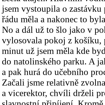
jsem vystoupila o zastávku 
řádu měla a nakonec to byla
No a dál už to šlo jako v po
vylosovala pokoj z košíku, p
minut už jsem měla kde bydl
do natolinského parku. A j
a pak hurá do učebního pro
Začali jsme relativně zvolna
a vicerektor, chvíli drželi p
slavnostní připíjení. Kromě