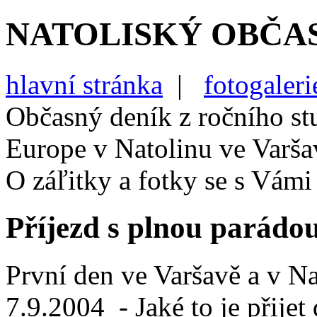
NATOLISKÝ OBČA
hlavní stránka
|
fotogaleri
Občasný deník z ročního st
Europe v Natolinu ve Varša
O záľitky a fotky se s Vámi
Příjezd s plnou parádo
První den ve Varšavě a v Na
7.9.2004
- Jaké to je přije