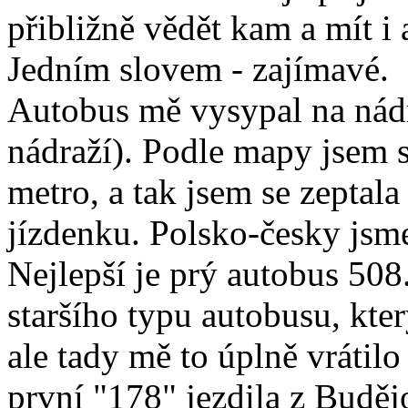
přibližně vědět kam a mít i
Jedním slovem - zajímavé.
Autobus mě vysypal na nádr
nádraží). Podle mapy jsem si
metro, a tak jsem se zeptal
jízdenku. Polsko-česky jsme
Nejlepší je prý autobus 50
staršího typu autobusu, kte
ale tady mě to úplně vrátil
první "178" jezdila z Budě