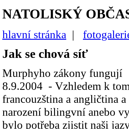
NATOLISKÝ OBČA
hlavní stránka
|
fotogaleri
Jak se chová síť
Murphyho zákony fungují
8.9.2004
- Vzhledem k tomu
francouzština a angličtina a
narození bilingvní anebo vy
bylo potřeba zjistit naši j