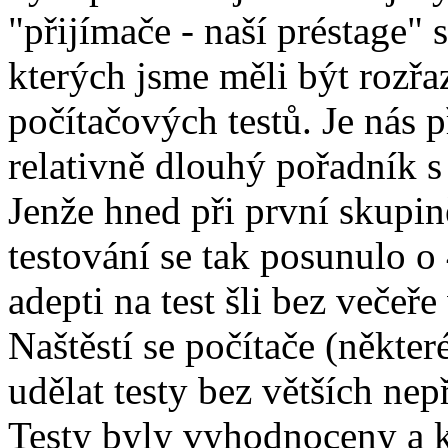
"přijímače - naší préstage" 
kterých jsme měli být rozř
počítačových testů. Je nás 
relativně dlouhý pořadník s
Jenže hned při první skupin
testování se tak posunulo o
adepti na test šli bez večeř
Naštěstí se počítače (někte
udělat testy bez větších nep
Testy byly vyhodnoceny a 