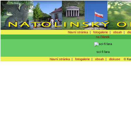
hlavní stránka
|
fotogalerie
|
obsah
|
di
na článek
sci-fi fara
hlavní stránka
|
fotogalerie
|
obsah
|
diskuse
© Kat