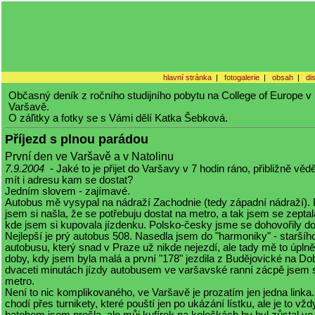
hlavní stránka
|
fotogalerie
|
obsah
|
di
Občasný deník z ročního studijního pobytu na College of Europe v 
Varšavě.
O záľitky a fotky se s Vámi dělí Katka Šebková.
Příjezd s plnou parádou
První den ve Varšavě a v Natolinu
7.9.2004
- Jaké to je přijet do Varšavy v 7 hodin ráno, přibližně vě
mít i adresu kam se dostat?
Jedním slovem - zajímavé.
Autobus mě vysypal na nádraží Zachodnie (tedy západní nádraží).
jsem si našla, že se potřebuju dostat na metro, a tak jsem se zeptal
kde jsem si kupovala jízdenku. Polsko-česky jsme se dohovořily do
Nejlepší je prý autobus 508. Nasedla jsem do "harmoniky" - staršíh
autobusu, který snad v Praze už nikde nejezdí, ale tady mě to úplně 
doby, kdy jsem byla malá a první "178" jezdila z Budějovické na Do
dvaceti minutách jízdy autobusem ve varšavské ranní zácpě jsem 
metro.
Není to nic komplikovaného, ve Varšavě je prozatím jen jedna linka.
chodí přes turnikety, které pouští jen po ukázání lístku, ale je to vždy