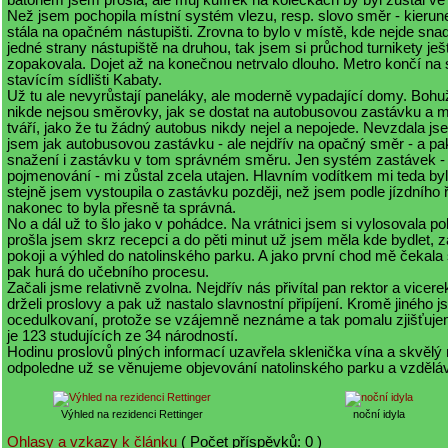
batohem jsem prošla, ale můj kufírek na kolečkách by byl zůstal ve
Než jsem pochopila místní systém vlezu, resp. slovo směr - kierun
stála na opačném nástupišti. Zrovna to bylo v místě, kde nejde snad
jedné strany nástupiště na druhou, tak jsem si průchod turnikety ješ
zopakovala. Dojet až na konečnou netrvalo dlouho. Metro končí na 
stavícím sídlišti Kabaty.
Už tu ale nevyrůstají paneláky, ale moderně vypadající domy. Bohuž
nikde nejsou směrovky, jak se dostat na autobusovou zastávku a mí
tváří, jako že tu žádný autobus nikdy nejel a nepojede. Nevzdala js
jsem jak autobusovou zastávku - ale nejdřív na opačný směr - a pa
snažení i zastávku v tom správném směru. Jen systém zastávek - j
pojmenování - mi zůstal zcela utajen. Hlavním vodítkem mi teda byla
stejně jsem vystoupila o zastávku později, než jsem podle jízdního
nakonec to byla přesně ta správná.
No a dál už to šlo jako v pohádce. Na vrátnici jsem si vylosovala po
prošla jsem skrz recepci a do pěti minut už jsem měla kde bydlet, 
pokoji a výhled do natolinského parku. A jako první chod mě čekala
pak hurá do učebního procesu.
Začali jsme relativně zvolna. Nejdřív nás přivítal pan rektor a vicerek
drželi proslovy a pak už nastalo slavnostní připíjení. Kromě jiného 
ocedulkovaní, protože se vzájemně neznáme a tak pomalu zjišťuje
je 123 studujících ze 34 národností.
Hodinu proslovů plných informací uzavřela sklenička vína a skvělý 
odpoledne už se věnujeme objevování natolinského parku a vzděláv
Výhled na rezidenci Rettinger
noční idyla
Ohlasy a vzkazy k článku
( Počet příspěvků: 0 )