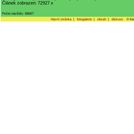
Článek zobrazen: 72927 x
Počet návštěv: 68667
hlavní stránka
|
fotogalerie
|
obsah
|
diskuse
© Kat